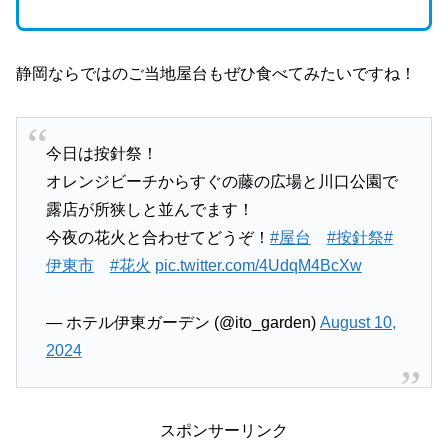
静岡ならではのご当地屋台もぜひ食べてみたいですね！
今日は按針祭！
オレンジビーチからすぐの藤の広場と川口公園で
露店が所狭しと並んでます！
今夜の花火と合わせてどうぞ！
#屋台
#按針祭
#
伊東市
#花火
pic.twitter.com/4UdqM4BcXw
— ホテル伊東ガーデン (@ito_garden)
August 10,
2024
スポンサーリンク