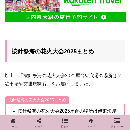
按針祭海の花火大会2025まとめ
以上、「按針祭海の花火大会2025屋台や穴場の場所は？
駐車場や交通規制も」をお届けしました。
按針祭海の花火大会2025まとめ
按針祭海の花火大会2025屋台の場所は伊東海岸
など
ホーム
シェア
目次へ
トップ
サイドバー
按針祭海の花火大会2025屋台の時間は15時から