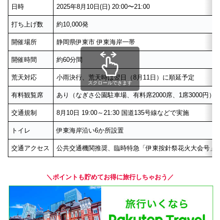
日時
2025年8月10日(日) 20:00〜21:00
打ち上げ数
約10,000発
開催場所
静岡県伊東市 伊東海岸一帯
開催時間
約60分間
荒天対応
小雨決行、荒天時は翌日（8月11日）に順延予定
スクロールできます
有料観覧席
あり（なぎさ公園駐車場、有料席2000席、1席3000円）
交通規制
8月10日 19:00～21:30 国道135号線などで実施
トイレ
伊東海岸沿い6か所設置
交通アクセス
公共交通機関推奨、臨時特急「伊東按針祭花火大会号」
＼ポイントも貯めてお得に旅行しちゃおう／