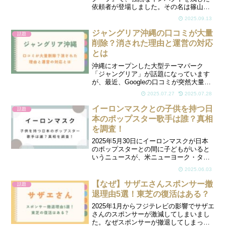
依頼者が登場しました。その名は篠山メ
リーさん、通称「ササヤマメリー」。新
2025.09.13
宿・歌舞伎町で「新宿タイガー」として
知られる彼女は、虎のマスクを被り、
ジャングリア沖縄の口コミが大量
話題
「猫として生きること...
削除？消された理由と運営の対応
とは
沖縄にオープンした大型テーマパーク
「ジャングリア」が話題になっています
が、最近、Googleの口コミが突然大量に
削除されたことで大きな注目を集めてい
2025.07.27
2025.07.28
ます。オープン直後から賛否両論が寄せ
られていたものの、一気に口コミ数が激
イーロンマスクとの子供を持つ日
話題
減したことで、ユーザ...
本のポップスター歌手は誰？真相
を調査！
2025年5月30日にイーロンマスクが日本
のポップスターとの間に子どもがいると
いうニュースが、米ニューヨーク・タイ
ムズ紙で報道されました。この報道で
2025.06.03
様々な憶測がSNSでも話題になっていま
す。日本のポップスターとは誰なのか？
【なぜ】サザエさんスポンサー撤
話題
気になりますね。こ...
退理由5選！東芝の復活はある？
2025年1月からフジテレビの影響でサザエ
さんのスポンサーが激減してしまいまし
た。なぜスポンサーが撤退してしまった