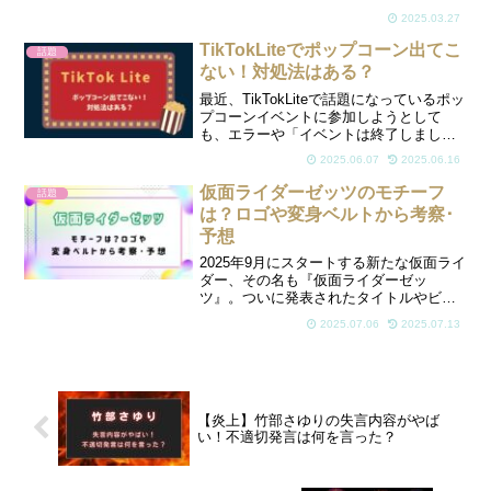
のか理由を５選にしてまとめました。サ
2025.03.27
ザエさんおスポンサーといったら東芝で
すよね！東芝も2018年にスポンサーも降
TikTokLiteでポップコーン出てこ
話題
板していました...
ない！対処法はある？
最近、TikTokLiteで話題になっているポッ
プコーンイベントに参加しようとして
も、エラーや「イベントは終了しまし
た」で参加できないと声が続出していま
2025.06.07
2025.06.16
す。同じく釣りイベントや、金魚イベン
トでも、同様の事が起こっています。な
仮面ライダーゼッツのモチーフ
話題
ぜ出てこないので...
は？ロゴや変身ベルトから考察･
予想
2025年9月にスタートする新たな仮面ライ
ダー、その名も『仮面ライダーゼッ
ツ』。ついに発表されたタイトルやビジ
ュアル、そして映画での先行登場と、情
2025.07.06
2025.07.13
報解禁が続々と話題を呼んでいます。そ
の胸に巻かれたベルト、カプセル型の変
身アイテム、そして夢に...
【炎上】竹部さゆりの失言内容がやば
い！不適切発言は何を言った？