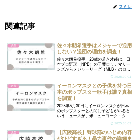
スミレ
関連記事
佐々木朗希選手はメジャーで通用
話題
しない？退団の理由を調査！
佐々木朗希投手、23歳の若き才能は、日
本プロ野球（NPB）の千葉ロッテマリー
ンズからメジャーリーグ（MLB）のロサ
ンゼルス・ドジャースに移籍し、大きな
2025.09.04
注目を集めています。しかし、彼のメジ
ャー挑戦には賛否両論があり、「本当に
イーロンマスクとの子供を持つ日
話題
通用するのか？」と...
本のポップスター歌手は誰？真相
を調査！
2025年5月30日にイーロンマスクが日本
のポップスターとの間に子どもがいると
いうニュースが、米ニューヨーク・タイ
ムズ紙で報道されました。この報道で
2025.06.03
様々な憶測がSNSでも話題になっていま
す。日本のポップスターとは誰なのか？
【広陵高校】野球部のいじめ内容
話題
気になりますね。こ...
がひどすぎる！暴力事件の詳細ま