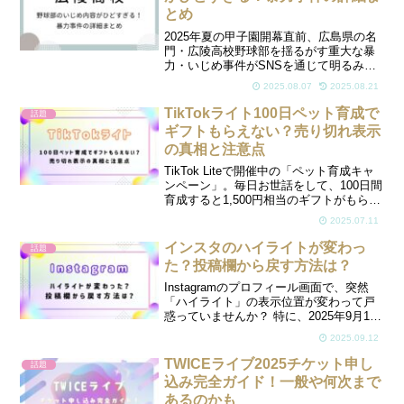
とめ
2025年夏の甲子園開幕直前、広島県の名
門・広陵高校野球部を揺るがす重大な暴
力・いじめ事件がSNSを通じて明るみに
出ました。この事件は、野球部寮内で起
2025.08.07
2025.08.21
きた上級生による下級生への集団暴行や
性的強要を含む極めて悪質な内容で、高
TikTokライト100日ペット育成で
話題
校野球ファンや一般...
ギフトもらえない？売り切れ表示
の真相と注意点
TikTok Liteで開催中の「ペット育成キャ
ンペーン」。毎日お世話をして、100日間
育成すると1,500円相当のギフトがもらえ
る…そんな話題のキャンペーンに参加し
2025.07.11
ていた方も多いのではないでしょうか？
しかし、いざ100日達成してもサクラギ...
インスタのハイライトが変わっ
話題
た？投稿欄から戻す方法は？
Instagramのプロフィール画面で、突然
「ハイライト」の表示位置が変わって戸
惑っていませんか？ 特に、2025年9月11
日頃から、ハイライトが従来のプロフィ
2025.09.12
ール下部（丸いアイコン表示）から、投
稿欄の中に四角い形で混在するようにな
TWICEライブ2025チケット申し
話題
ってしま...
込み完全ガイド！一般や何次まで
あるのかも