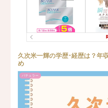
久次米一輝の学歴･経歴は？年収
め
バチェラー