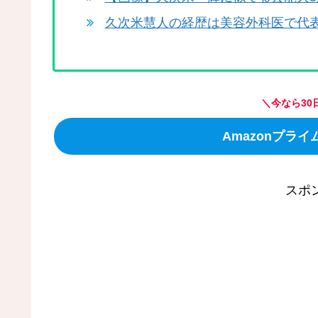
久次米慧人の経歴は美容外科医で代表
＼今なら30
Amazonプラ
スポ