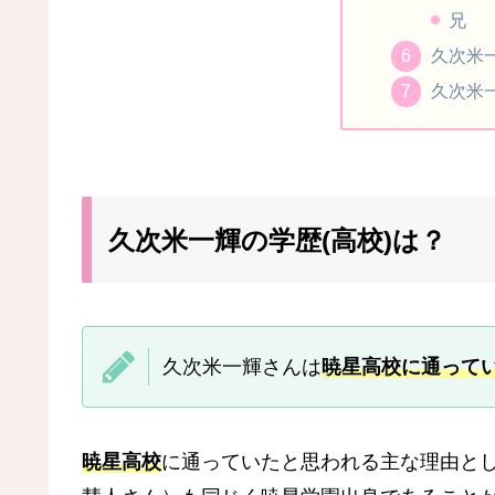
兄
久次米一
久次米
久次米一輝の学歴(高校)は？
久次米一輝さんは
暁星高校に通って
暁星高校
に通っていたと思われる主な理由と