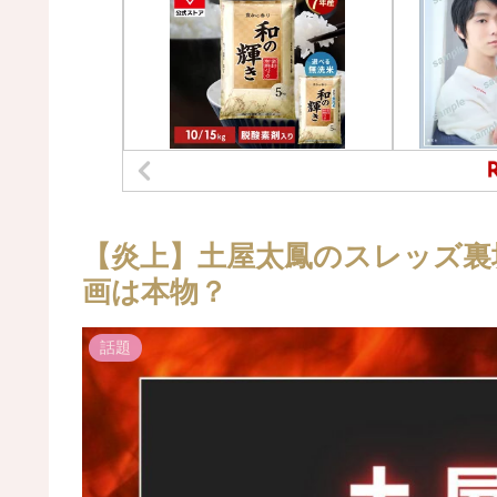
【炎上】土屋太鳳のスレッズ裏
画は本物？
話題