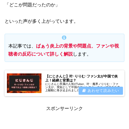
「どこが問題だったのか」
といった声が多く上がっています。
本記事では、
ばぁう炎上の背景や問題点、ファンや視
聴者の反応について詳しく解説
します。
【にじさんじ】叶･りりむ･ファン太が中国で炎
上！経緯と背景は？
にじさんじ所属の人気VTuber、叶・魔界ノりりむ・ファ
ン太が、突如として中国のファンコミュニティで大きな炎
上騒動に巻き込まれました。発端となったのは、配信中の
やりとりが「セクハラ」と受け取られたこと、そしてその
一部始終を切り抜いた動画が中...
スポンサーリンク