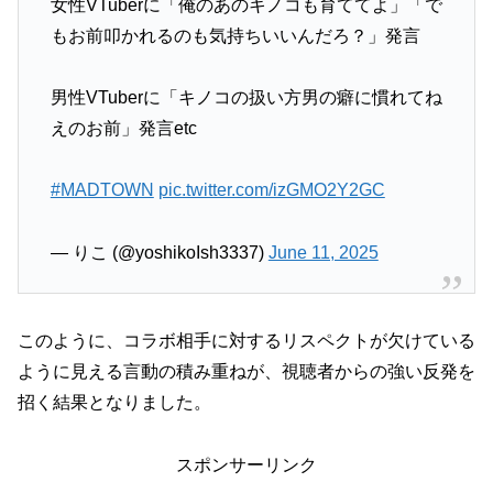
女性VTuberに「俺のあのキノコも育ててよ」「で
もお前叩かれるのも気持ちいいんだろ？」発言
男性VTuberに「キノコの扱い方男の癖に慣れてね
えのお前」発言etc
#MADTOWN
pic.twitter.com/izGMO2Y2GC
— りこ (@yoshikoIsh3337)
June 11, 2025
このように、コラボ相手に対するリスペクトが欠けている
ように見える言動の積み重ねが、視聴者からの強い反発を
招く結果となりました。
スポンサーリンク