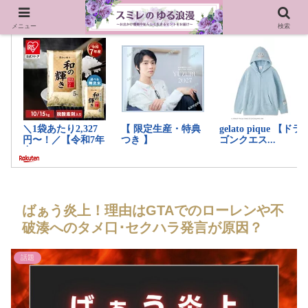
メニュー
検索
ばぁう炎上！理由はGTAでのローレンや不
破湊へのタメ口･セクハラ発言が原因？
話題