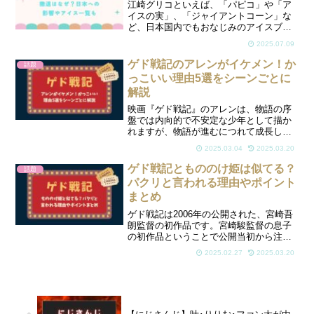
江崎グリコといえば、「パピコ」や「ア
イスの実」、「ジャイアントコーン」な
ど、日本国内でもおなじみのアイスブラ
ンドを展開する大手菓子メーカー。その
2025.07.09
グリコが2025年末をもって、タイでのア
イスクリーム事業から撤退することを発
ゲド戦記のアレンがイケメン！か
話題
表し、現地ファンを中...
っこいい理由5選をシーンごとに
解説
映画『ゲド戦記』のアレンは、物語の序
盤では内向的で不安定な少年として描か
れますが、物語が進むにつれて成長しま
す。アレンは多くの視聴者から「イケメ
2025.03.04
2025.03.20
ン」や「かっこいい」と評されていま
す。今回そんなアレンがかっこいいと言
ゲド戦記ともののけ姫は似てる？
話題
われる理由を5選にしてまと...
パクリと言われる理由やポイント
まとめ
ゲド戦記は2006年の公開された、宮崎吾
朗監督の初作品です。宮崎駿監督の息子
の初作品ということで公開当初から注目
を集めました。映画を見た人から、ゲド
2025.02.27
2025.03.20
戦記ともののけ姫が似てる、パクリなの
では？との声があります。本当に似てい
るのか気になりますよ...