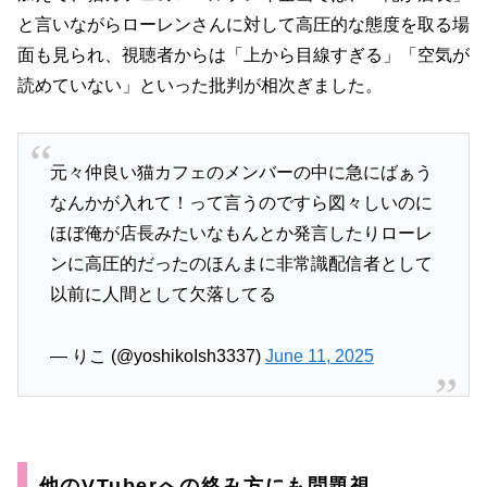
と言いながらローレンさんに対して高圧的な態度を取る場
面も見られ、視聴者からは「上から目線すぎる」「空気が
読めていない」といった批判が相次ぎました。
元々仲良い猫カフェのメンバーの中に急にばぁう
なんかが入れて！って言うのですら図々しいのに
ほぼ俺が店長みたいなもんとか発言したりローレ
ンに高圧的だったのほんまに非常識配信者として
以前に人間として欠落してる
— りこ (@yoshikoIsh3337)
June 11, 2025
他のVTuberへの絡み方にも問題視