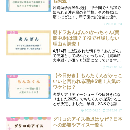
も調査！
沖縄尚学高等学校は、甲子園での活躍で
知られる沖縄県の名門校。その校歌は、
驚くほど短く、甲子園の試合後に流れる
と「え、もう終わった？」とファンを驚
2025.08.23
かせます。さらに、早稲田大学の校歌に
似ているという噂も話題に。この記事で
朝ドラあんぱんのかっちゃん(貴
話題
は、沖縄尚学の校歌が短い...
島中尉)は誰？子役で登場しない
理由も調査！
4月14日に放送された朝ドラ「あんぱん」
で突如として現れたかっちゃん（貴島勝
夫中尉）が誰？と話題になっています。
また幼少期時代にいたっけ？子役は誰？
2025.04.14
との声もあり、実は子役では登場してい
ません！なぜ登場していなかったのでし
【今日好き】もんたくんがかっこ
話題
ょうか？登場しない理...
いいと言われる理由5選！人気の
ワケとは？
恋愛リアリティーショー「今日好きにな
りました2025」でもたくんが出演するこ
とが決定しました。早速、SNSでも話題
となっており、サクラもんたくん出る
2025.06.10
2025.07.17
の！？ももこもんたくん楽しみ！などの
声が上がっています。そんなもんたくん
グリコのアイス撤退はなぜ？日本
話題
の人気の理由は何なの...
への影響やアイス一覧も