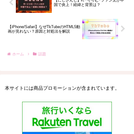
【にじさんじ】叶･りりむ･ファン太が中
国で炎上！経緯と背景は？
【iPhone/Safari】なぜTkTubeのHTML5動
画が見れない？原因と対処法を解説
ホーム
話題
本サイトには商品プロモーションが含まれています。