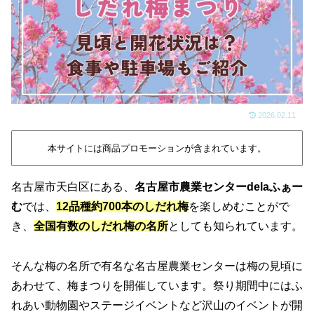
2026.02.11
本サイトには商品プロモーションが含まれています。
名古屋市天白区にある、
名古屋市農業センターdelaふぁー
む
では、
12品種約700本のしだれ梅
を楽しめむことがで
き、
全国有数のしだれ梅の名所
としても知られています。
そんな梅の名所で有名な名古屋農業センターは梅の見頃に
あわせて、梅まつりを開催しています。祭り期間中にはふ
れあい動物園やステージイベントなど沢山のイベントが開