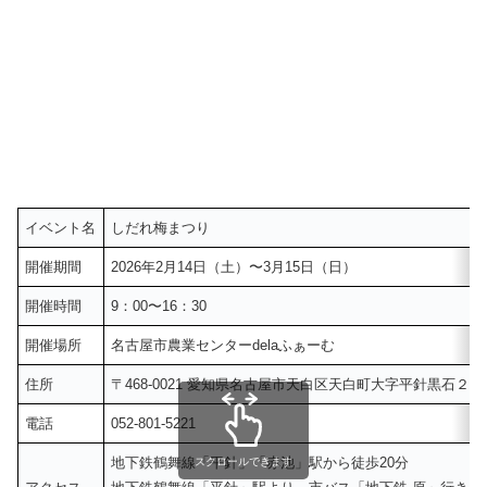
イベント名
しだれ梅まつり
開催期間
2026年2月14日（土）〜3月15日（日）
開催時間
9：00〜16：30
開催場所
名古屋市農業センターdelaふぁーむ
住所
〒468-0021 愛知県名古屋市天白区天白町大字平針黒石２
電話
052-801-5221
地下鉄鶴舞線「平針」「赤池」駅から徒歩20分
スクロールできます