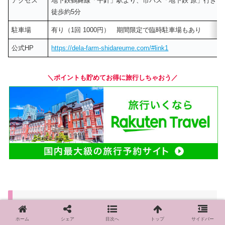
アクセス
地下鉄鶴舞線「平針」駅より、市バス「地下鉄 原」行き「
徒歩約5分
駐車場
有り（1回 1000円） 期間限定で臨時駐車場もあり
公式HP
https://dela-farm-shidareume.com/#link1
＼ポイントも貯めてお得に旅行しちゃおう／
まとめ
ホーム
シェア
目次へ
トップ
サイドバー