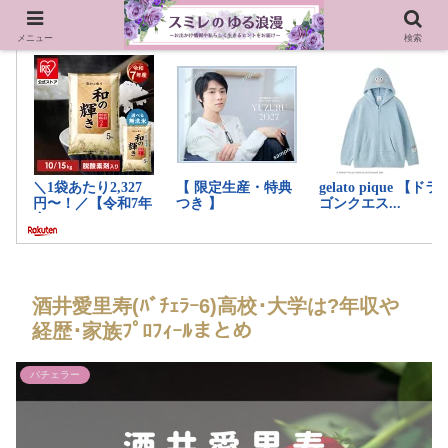
メニュー
検索
酒井愛里寿(ﾊﾞﾁｪﾗｰ6)高校･大学は?年収や
経歴･家族ﾌﾟﾛﾌｨｰﾙまとめ
バチェラー