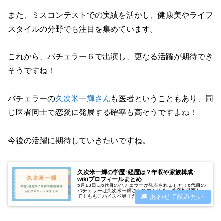
また、ミスコンテストでの実績を活かし、健康美やライフ
スタイルの分野でも注目を集めています。
これから、バチェラー６で出演し、更なる活躍が期待でき
そうですね！
バチェラーの
久次米一輝さん
も医者ということもあり、同
じ医者同士で恋愛に発展する確率も高そうですよね！
今後の活躍に期待していきたいですね。
久次米一輝の学歴･経歴は？年収や家族構成･
wikiプロフィールまとめ
5月13日に6代目のバチェラーが発表されました！6代目の
バチェラーは久次米一輝さんです！サクラ美容外科医だっ
て！ももこハイスペ男子だね！バチェラーシリーズ最年少
の30歳で、美容外科医という事で注目が集まっていま
す。この記事で、久次米一輝さん...