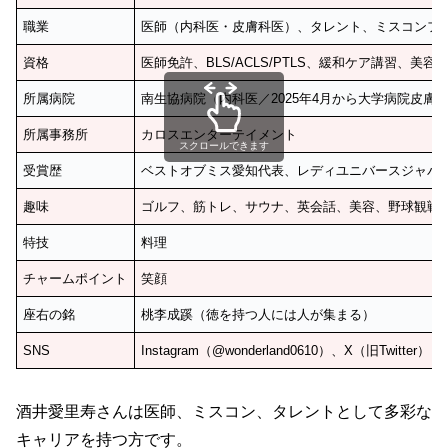
職業
医師（内科医・皮膚科医）、タレント、ミスコンフ
資格
医師免許、BLS/ACLS/PTLS、緩和ケア講習、美
所属病院
南生協病院（内科医／2025年4月から大学病院皮膚
所属事務所
カロスエンターテイメント
スクロールできます
受賞歴
ベストオブミス愛知代表、レディユニバースジャパン全国4
趣味
ゴルフ、筋トレ、サウナ、英会話、美容、野球観戦
特技
料理
チャームポイント
笑顔
座右の銘
桃李成蹊（徳を持つ人には人が集まる）
SNS
Instagram（@wonderland0610）、X（旧Twitter）
酒井愛里寿さんは医師、ミスコン、タレントとして多彩な
キャリアを持つ方です。