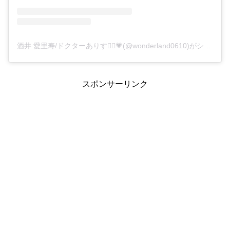
酒井 愛里寿/ドクターありす👩‍⚕️💗(@wonderland0610)がシェアした投稿
スポンサーリンク