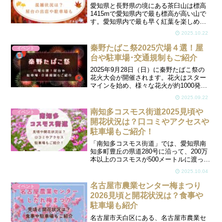
愛知県と長野県の境にある茶臼山は標高
1415mで愛知県内で最も標高が高い山で
す。愛知県内で最も早く紅葉を楽しめる
紅葉の名所として有名です。観光リフト
2025.10.22
に乗って、麓の紅葉を見下ろすのは絶景
です。また、紅葉の見頃にあわせて紅葉
秦野たばこ祭2025穴場４選！屋
イベント
まつりが開催され、ラ...
台や駐車場･交通規制もご紹介
2025年9月28日（日）に秦野たばこ祭の
花火大会が開催されます。花火はスター
マインを始め、様々な花火が約1000発上
がります。毎年約、23万人もの人が訪れ
2025.09.22
会場周辺は混雑が予想されます。そんな
混雑を避けて見れる穴場スポット４選を
南知多コスモス街道2025見頃や
イベント
ご紹介します...
開花状況は？口コミやアクセスや
駐車場もご紹介！
「南知多コスモス街道」では、愛知県南
知多町豊丘の県道280号に沿って、200万
本以上のコスモスが500メートルに渡って
咲いています。白、ピンク、赤と色とり
2025.10.04
どりの鮮やかなコスモスを見ることがで
き、観光客も多く訪れるコスモスの名所
名古屋市農業センター梅まつり
イベント
スポットです。...
2026見頃と開花状況は？食事や
駐車場も紹介
名古屋市天白区にある、名古屋市農業セ