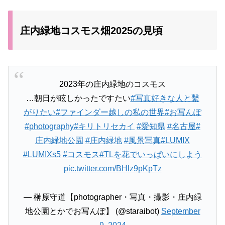
庄内緑地コスモス畑2025の見頃
2023年の庄内緑地のコスモス
…朝日が眩しかったですたい
#写真好きな人と繫
がりたい
#ファインダー越しの私の世界
#お写んぽ
#photography
#キリトリセカイ
#愛知県
#名古屋
#
庄内緑地公園
#庄内緑地
#風景写真
#LUMIX
#LUMIXs5
#コスモス
#TLを花でいっぱいにしよう
pic.twitter.com/BHlz9pKpTz
— 榊原守道【photographer・写真・撮影・庄内緑
地公園とかでお写んぽ】 (@staraibot)
September