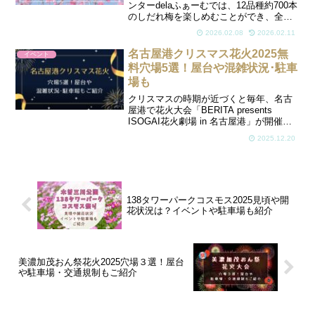
ンターdelaふぁーむでは、12品種約700本
のしだれ梅を楽しめむことができ、全国
有数のしだれ梅の名所としても知られて
2026.02.08
2026.02.11
います。そんな梅の名所で有名な名古屋
農業センターは梅の見頃にあわせて、梅
名古屋港クリスマス花火2025無
イベント
まつりを開催し...
料穴場5選！屋台や混雑状況･駐車
場も
クリスマスの時期が近づくと毎年、名古
屋港で花火大会「BERITA presents
ISOGAI花火劇場 in 名古屋港」が開催さ
れます。2025年は12月20日(土)に開催さ
2025.12.20
れます。日本を代表する花火師、磯谷煙
火店が開催する「世界でひとつ...
138タワーパークコスモス2025見頃や開
花状況は？イベントや駐車場も紹介
美濃加茂おん祭花火2025穴場３選！屋台
や駐車場・交通規制もご紹介