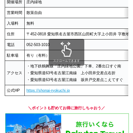
開催場所
庄内緑地
営業時間
散策自由
入場料
無料
住所
〒452-0818 愛知県名古屋市西区山田町大字上小田井 字敷
電話
052-503-1010
駐車場
有り（有料）
スクロールできます
・地下鉄鶴舞線「庄内緑地公園」下車、2番出口すぐ南
アクセス
・愛知県道63号名古屋江南線 上小田井交差点右折
・愛知県道63号名古屋江南線 坂井戸交差点こえてすぐ
公式HP
https://shonai-ryokuchi.jp
＼ポイントも貯めてお得に旅行しちゃおう／