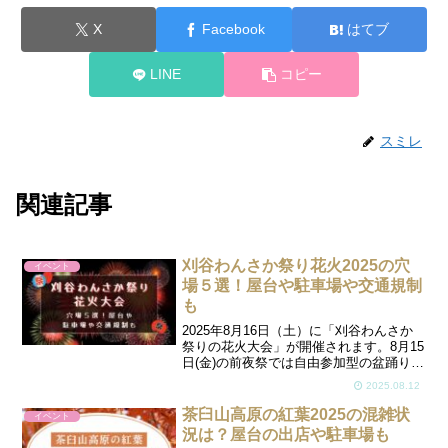
X
Facebook
はてブ
LINE
コピー
スミレ
関連記事
刈谷わんさか祭り花火2025の穴
イベント
場５選！屋台や駐車場や交通規制
も
2025年8月16日（土）に「刈谷わんさか
祭りの花火大会」が開催されます。8月15
日(金)の前夜祭では自由参加型の盆踊り大
会「かりや盆フェス」が開催。約7000発
2025.08.12
の花火が打ち上げられ、迫力ある光のシ
ョーが楽しめたり、早打ち花火のスピー
茶臼山高原の紅葉2025の混雑状
イベント
ディー...
況は？屋台の出店や駐車場も