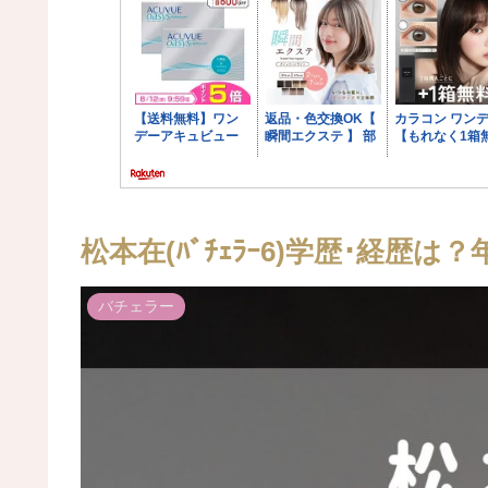
松本在(ﾊﾞﾁｪﾗｰ6)学歴･経歴
バチェラー