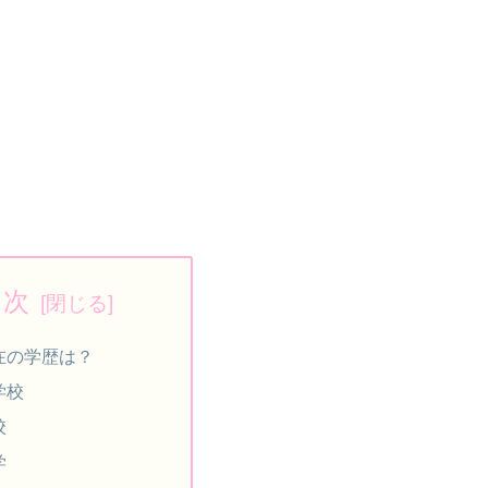
目次
在の学歴は？
学校
校
学